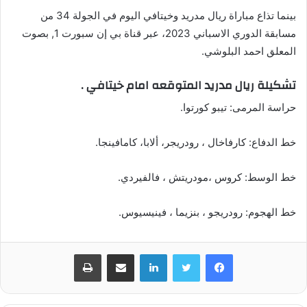
بينما تذاع مباراة ريال مدريد وخيتافي اليوم في الجولة 34 من
مسابقة الدوري الاسباني 2023، عبر قناة بي إن سبورت 1, بصوت
المعلق احمد البلوشي.
تشكيلة ريال مدريد المتوقعه امام خيتافي .
حراسة المرمى: تيبو كورتوا.
خط الدفاع: كارفاخال ، رودريجر، ألابا، كامافينجا.
خط الوسط: كروس ،مودريتش ، فالفيردي.
خط الهجوم: رودريجو ، بنزيما ، فينيسيوس.
لينكدإن
مشاركة عبر البريد
طباعة