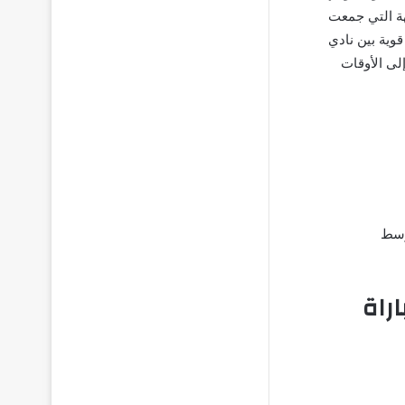
از الموسم الحالي 2022-2023. في المواجهة التي جمعت
مواجهة قوية بين نادي
راة شهدت اللجوء إلى الأوقات
وسط
راة