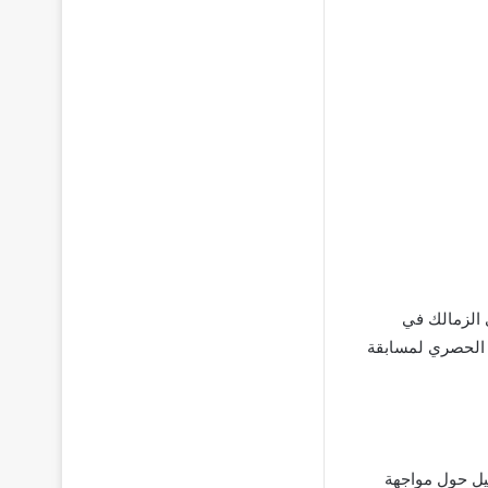
 الزمالك في
ي 2022-2023. من خلال “أون تايم سبورت 1” ، المذيع الحصري لمسابقة
ف على مزيد من التفاصيل حول مواجهة