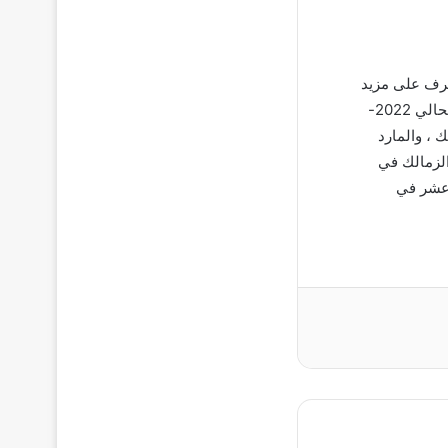
رتيب الدوري المصري الممتاز برصيد 43 نقطة. تعرف على مزيد
من التفاصيل حول مواجهة قوية بين نادي الزمالك في الدوري المصري الممتاز الموسم الحالي 2022-
لك ، والمارد
 الزمالك في
كز الرابع عشر في