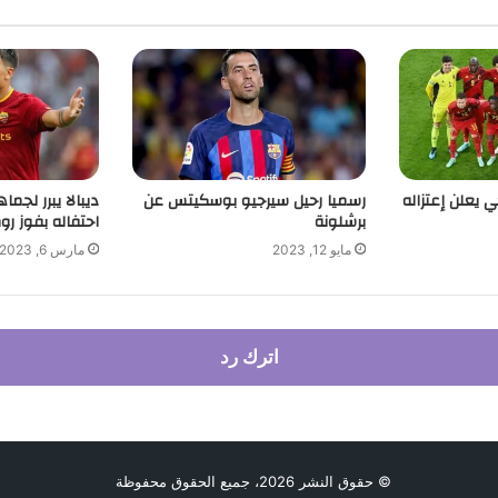
 يعلن إعتزاله
رسميا رحيل سيرجيو بوسكيتس عن
ديبالا يبرر لجم
برشلونة
احتفاله بفوز روم
مايو 12, 2023
مارس 6, 2023
اترك رد
© حقوق النشر 2026، جميع الحقوق محفوظة