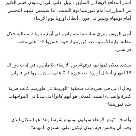
أشار المدافع الإيطالي السابق دانييل أداني إلى أن ميلان خسر الكثير
من المبارزات أمام فيورنتينا يوم السبت، لذا سيتعين عليهم التحسن
أمام توتنهام وتثبير في دوري أبطال أوروبا يوم الأربعاء.
أنهى الروس ونيري سلسلة انتصاراتهم في أربع مباريات متتالية خلال
عطلة نهاية الأسبوع ضد فيورنتينا، حيث خسروا 2-1 على ملعب
فرانشي.
يستعد ميلان لمواجهة توتنهام يوم الأربعاء، 8 مارس، في إياب دور الـ
16 لدوري أبطال أوروبا، بعد فوزه 1-0 على سان سيروا في فبراير.
وقال آذاني في تصريحات صحفية “الهزيمة في فلورنسا كانت ضربة
كبيرة والشيء السيئ لميلان هو أنهم كانوا أقل شأنا في المواجهات
ضد فيورنتينا”.
وأضاف: “يوم الأربعاء سيكون توتنهام شرسًا وهذا هو المكان الذي
يجب أن يتحسن فيه ميلان ليكون على مستوى المهمة”.