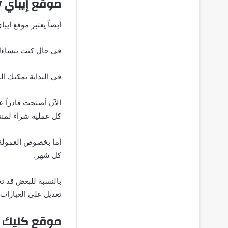
موقع إيباي Ebay للتسويق بالعمولة
أيضاً يعتبر موقع ايباي Ebay أحد أشهر مواقع عربية للتسويق بالعمولة خاصة دول الخليج
في حال كنت تتساءل ع
في البداية يمكنك ا
الآن أصبحت قادراً 
كل عملية شراء لمنت
كل شهر.
بالنسبة للبعض قد تج
تعديل على العبارات 
موقع كليك بانك nk