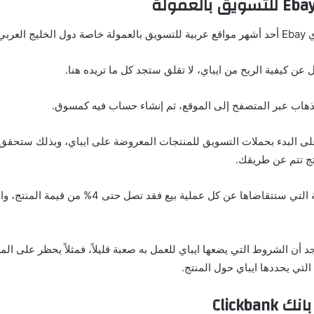
 العربي.
ن كيفية الربح من ايباي، لا تقلق ستجد كل ما تريده هنا.
لذهاب عبر المتصفح إلى الموقع، ثم إنشاء حساب فيه كمسوق.
على البدء بحملات التسويق للمنتجات المعروضة على ايباي، وبذلك ستحقق إ
ج تتم عن طريقك.
أما بخصوص العمولة التي ستتقاضاها عن كل عملية بيع فقد
د أن الشروط التي يضعها ايباي للعمل به صعبة قليلاً، فمثلاً يحظر على ال
التي يحددها ايباي حول المنتج.
Clickba