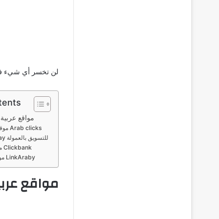
لن تخسر أي شيء في 
tents
مواقع عربية 
موقع عرب كليكس Arab clicks
موقع إيباي Ebay للتسويق بالعمولة
موقع كليك بانك Clickbank
موقع لينك عربي LinkAraby
مواقع عربي